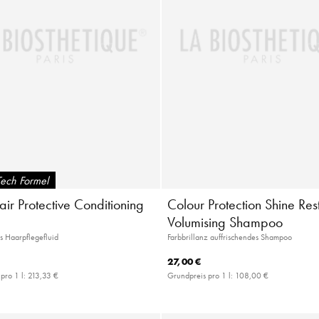
Tech Formel
ir Protective Conditioning
Colour Protection Shine Res
Volumising Shampoo
s Haarpflegefluid
Farbbrillanz auffrischendes Shampoo
27,00 €
pro 1 l:
213,33 €
Grundpreis pro 1 l:
108,00 €