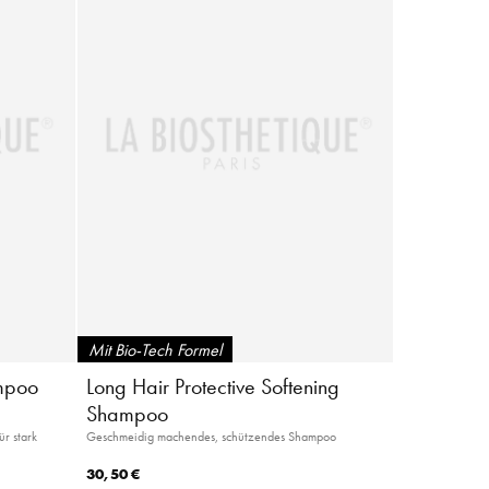
Mit Bio-Tech Formel
mpoo
Long Hair Protective Softening
Shampoo
r stark
Geschmeidig machendes, schützendes Shampoo
30,50 €