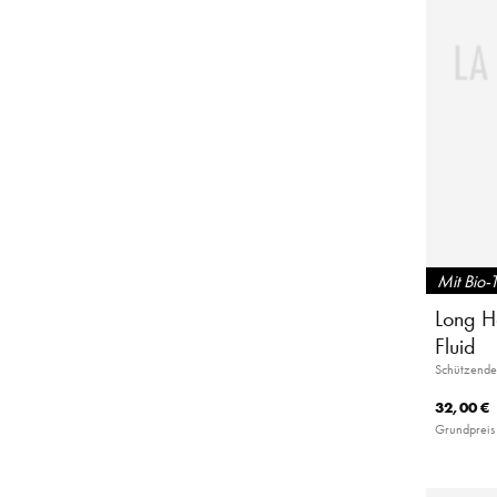
Mit Bio-
Long Ha
Fluid
Schützende
32,00 €
Grundpreis 