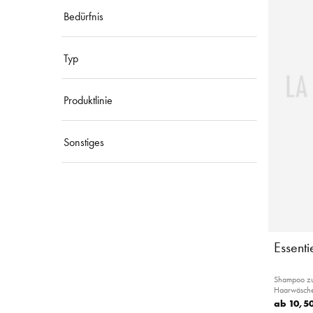
Bedürfnis
Typ
Produktlinie
Sonstiges
Essent
Shampoo zur
Haarwäsch
ab
10,50