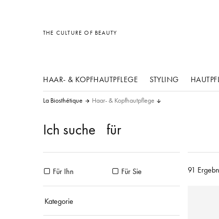
Sonstiges
Sonstiges
Sonstiges
THE CULTURE OF BEAUTY
HAAR- & KOPFHAUTPFLEGE
STYLING
HAUTPF
La Biosthétique
Haar- & Kopfhautpflege
Ich suche
für
91 Ergebn
Für Ihn
Für Sie
Kategorie