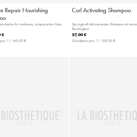
re Repair Nourishing
Curl Activating Shampoo
oo
wäsche für trockenes, strapaziertes Haar
Sprungkraft aktivierendes Shampoo mit extra 
Feuchtigkeit
 €
27,00 €
pro 1 l:
160,00 €
Grundpreis pro 1 l:
108,00 €