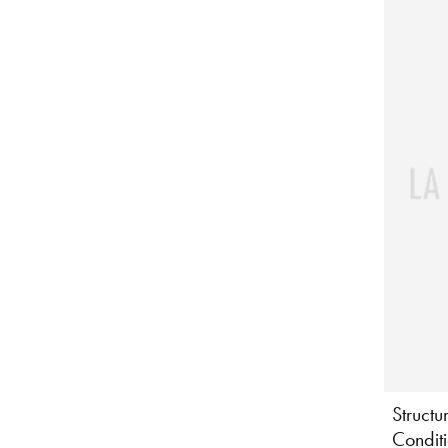
Structu
Condit