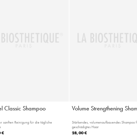
iel Classic Shampoo
Volume Strengthening Sha
 sanften Reinigung für die tägliche
Stärkendes, volumenaufbauendes Shampoo fü
e
geschädigtes Haar
 €
28,00 €