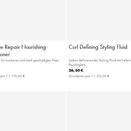
re Repair Nourishing
Curl Defining Styling Fluid
ioner
 für trockenes und stark geschädigtes Haar
Locken definierendes Styling Fluid mit tiefe
Feuchtigkeit
26,50 €
pro 1 l:
170,00 €
Grundpreis pro 1 l:
212,00 €