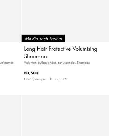
Mit Bio-Tech Formel
Long Hair Protective Volumising
Shampoo
nwirksamer
Volumen aufbauendes, schützendes Shampoo
30,50 €
Grundpreis pro 1 l:
122,00 €