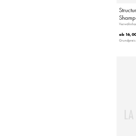
Structu
Shamp
Verwöhnhaar
ab
16,00
Grundpreis 