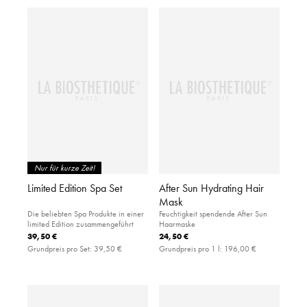
Nur für kurze Zeit!
Limited Edition Spa Set
After Sun Hydrating Hair
Mask
Die beliebten Spa Produkte in einer
Feuchtigkeit spendende After Sun
limited Edition zusammengeführt
Haarmaske
39,50 €
24,50 €
Grundpreis pro Set:
39,50 €
Grundpreis pro 1 l:
196,00 €