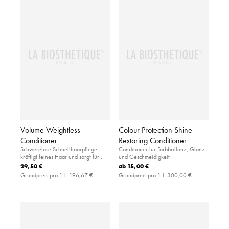
Volume Weightless
Colour Protection Shine
Conditioner
Restoring Conditioner
Schwerelose Schnellhaarpflege
Conditioner für Farbbrillanz, Glanz
kräftigt feines Haar und sorgt für
und Geschmeidigkeit
Volumen
29,50 €
ab
15,00 €
Grundpreis pro 1 l:
196,67 €
Grundpreis pro 1 l:
300,00 €