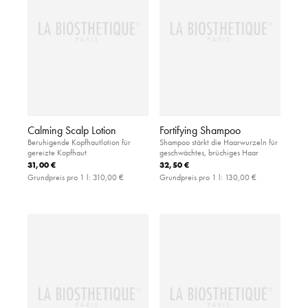
Calming Scalp Lotion
Fortifying Shampoo
Beruhigende Kopfhautlotion für
Shampoo stärkt die Haarwurzeln für
gereizte Kopfhaut
geschwächtes, brüchiges Haar
31,00 €
32,50 €
Grundpreis pro 1 l:
310,00 €
Grundpreis pro 1 l:
130,00 €