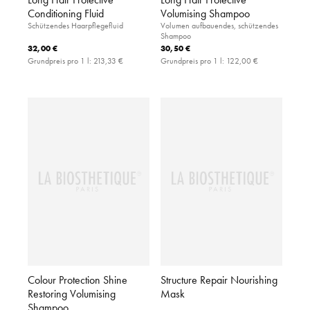
Conditioning Fluid
Volumising Shampoo
Schützendes Haarpflegefluid
Volumen aufbauendes, schützendes
Shampoo
32,00 €
30,50 €
Grundpreis pro 1 l:
213,33 €
Grundpreis pro 1 l:
122,00 €
Colour Protection Shine
Structure Repair Nourishing
Restoring Volumising
Mask
Shampoo