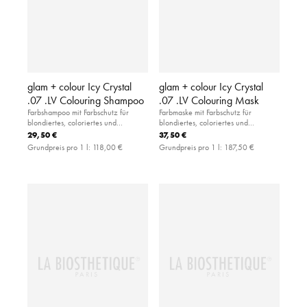
glam + colour Icy Crystal
glam + colour Icy Crystal
.07 .LV Colouring Shampoo
.07 .LV Colouring Mask
Farbshampoo mit Farbschutz für
Farbmaske mit Farbschutz für
blondiertes, coloriertes und
blondiertes, coloriertes und
naturblondes Haar.
naturblondes Haar (Tonhöhe 8-11).
29,50 €
37,50 €
Grundpreis pro 1 l:
118,00 €
Grundpreis pro 1 l:
187,50 €