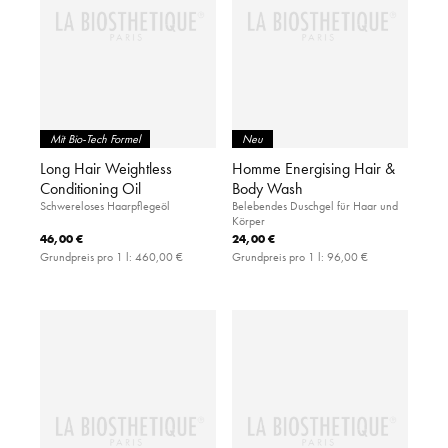
Mit Bio-Tech Formel
Neu
Long Hair Weightless
Homme Energising Hair &
Conditioning Oil
Body Wash
Schwereloses Haarpflegeöl
Belebendes Duschgel für Haar und
Körper
46,00 €
24,00 €
Grundpreis pro 1 l:
460,00 €
Grundpreis pro 1 l:
96,00 €