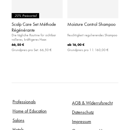
20% Preisvorteil
Scalp Care Set Méthode
Moisture Control Shampoo
Régénérante
Die tägliche Routine für sichtbar
Feuchtigkeit regulierendes Shampoo
volleres, kräftigeres Haar.
66,50 €
ab
16,00 €
Grundpreis pro Set:
66,50 €
Grundpreis pro 1 l:
160,00 €
Professionals
AGB & Widerrufsrecht
Home of Education
Datenschutz
Salons
Impressum
Hotels