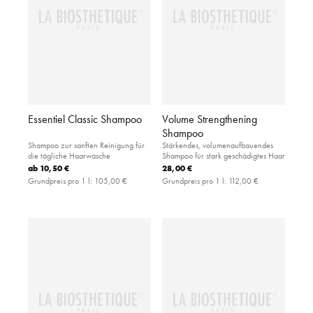
Essentiel Classic Shampoo
Volume Strengthening
Shampoo
Shampoo zur sanften Reinigung für
Stärkendes, volumenaufbauendes
die tägliche Haarwäsche
Shampoo für stark geschädigtes Haar
ab
10,50 €
28,00 €
Grundpreis pro 1 l:
105,00 €
Grundpreis pro 1 l:
112,00 €