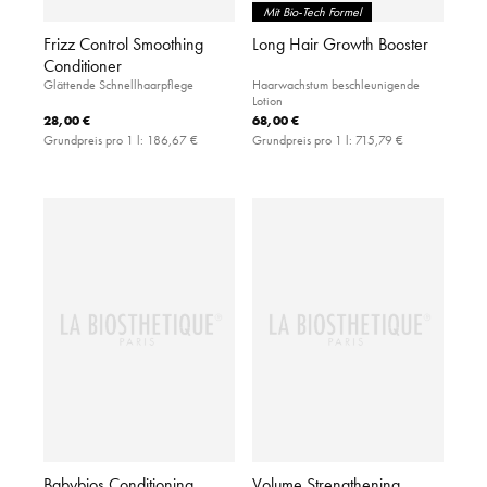
Mit Bio-Tech Formel
Frizz Control Smoothing
Long Hair Growth Booster
Conditioner
Glättende Schnellhaarpflege
Haarwachstum beschleunigende
Lotion
28,00 €
68,00 €
Grundpreis pro 1 l:
186,67 €
Grundpreis pro 1 l:
715,79 €
Babybios Conditioning
Volume Strengthening