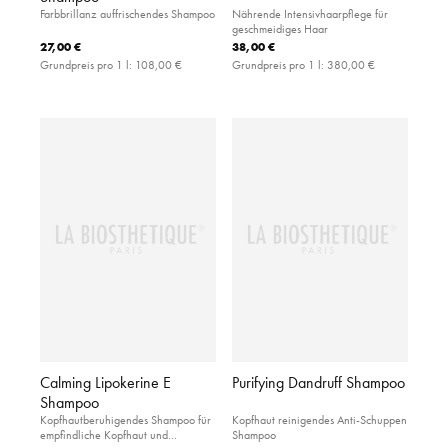
Farbbrillanz auffrischendes Shampoo
Nährende Intensivhaarpflege für
geschmeidiges Haar
27,00 €
38,00 €
Grundpreis pro 1 l:
108,00 €
Grundpreis pro 1 l:
380,00 €
Calming Lipokerine E
Purifying Dandruff Shampoo
Shampoo
Kopfhautberuhigendes Shampoo für
Kopfhaut reinigendes Anti-Schuppen
empfindliche Kopfhaut und
Shampoo