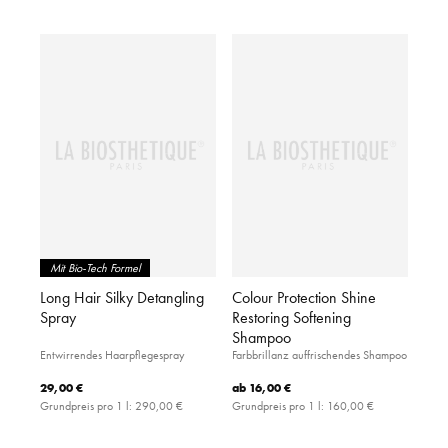
Mit Bio-Tech Formel
Long Hair Silky Detangling
Colour Protection Shine
Spray
Restoring Softening
Shampoo
Entwirrendes Haarpflegespray
Farbbrillanz auffrischendes Shampoo
29,00 €
ab
16,00 €
Grundpreis pro 1 l:
290,00 €
Grundpreis pro 1 l:
160,00 €