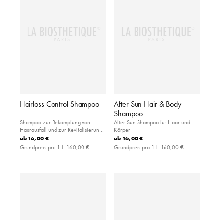
Hairloss Control Shampoo
After Sun Hair & Body
Shampoo
Shampoo zur Bekämpfung von
After Sun Shampoo für Haar und
Haarausfall und zur Revitalisierung
Körper
der Haarwurzeln
ab
16,00 €
ab
16,00 €
Grundpreis pro 1 l:
160,00 €
Grundpreis pro 1 l:
160,00 €