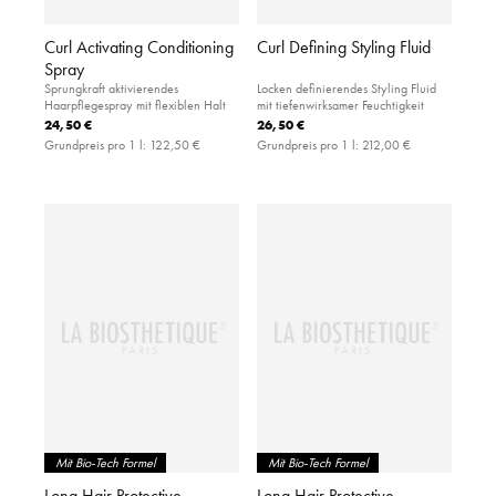
Curl Activating Conditioning
Curl Defining Styling Fluid
Spray
Sprungkraft aktivierendes
Locken definierendes Styling Fluid
Haarpflegespray mit flexiblen Halt
mit tiefenwirksamer Feuchtigkeit
24,50 €
26,50 €
Grundpreis pro 1 l:
122,50 €
Grundpreis pro 1 l:
212,00 €
Mit Bio-Tech Formel
Mit Bio-Tech Formel
Long Hair Protective
Long Hair Protective