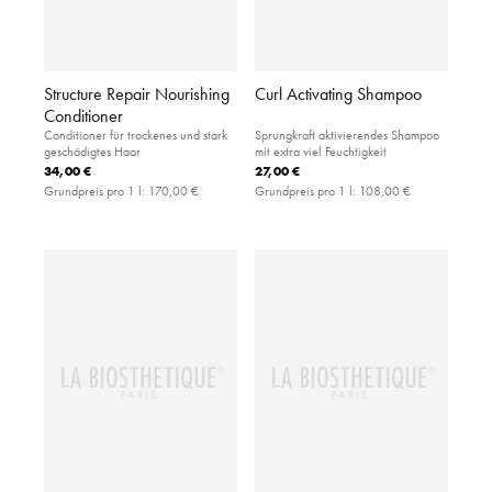
Structure Repair Nourishing
Curl Activating Shampoo
Conditioner
Conditioner für trockenes und stark
Sprungkraft aktivierendes Shampoo
geschädigtes Haar
mit extra viel Feuchtigkeit
34,00 €
27,00 €
Grundpreis pro 1 l:
170,00 €
Grundpreis pro 1 l:
108,00 €