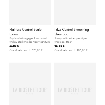
Hairloss Control Scalp
Frizz Control Smoothing
Lotion
Shampoo
Kopfhautlotion gegen Haarausfall
Shampoo für widerspenstiges,
und zu Stärkung des Haarwachstums
unruhiges Haar
67,00 €
26,50 €
Grundpreis pro 1 l:
670,00 €
Grundpreis pro 1 l:
106,00 €