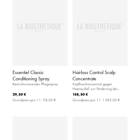
Essentiel Classic
Hairloss Control Scalp
Conditioning Spray
Concentrate
Restrukturierendes Pflegespray
Kopfhautkonzentrat gegen
Haarausfall zur Förderung des
Haarwachstums
29,50 €
158,50 €
Grundpreis pro 1 l:
118,00 €
Grundpreis pro 1 l:
1.585,00 €