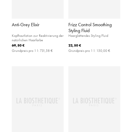
Anti-Grey Elixir
Frizz Control Smoothing
Styling Fluid
Kopfhautlotion zur Reaktivierung der
Haarglättendes Styling Fluid
natürlichen Haarfarbe
69,50 €
22,50 €
Grundpreis pro 1 l:
731,58 €
Grundpreis pro 1 l:
150,00 €