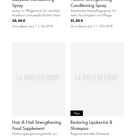
Spray
Conditioning Spray
Leave-in Pflegelotion für sensible
Stärkendes Haarpflegespray für
Kopfhaut und empfindliches Haar
mehr Feuchtigkeit und Pflege
23,50 €
31,50 €
Grundpreis pro 1 l:
94,00 €
Grundpreis pro 1 l:
210,00 €
Neu
Hair & Nail Strengthening
Restoring Lipokerine B
Food Supplement
Shampoo
Nahrungsergänzungsmittel zur
Regenerierendes Shampoo