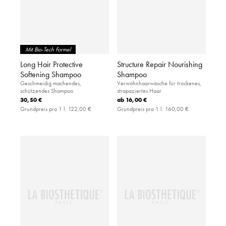
Mit Bio-Tech Formel
Long Hair Protective
Structure Repair Nourishing
Softening Shampoo
Shampoo
Geschmeidig machendes,
Verwöhnhaarwäsche für trockenes,
schützendes Shampoo
strapaziertes Haar
30,50 €
ab
16,00 €
Grundpreis pro 1 l:
122,00 €
Grundpreis pro 1 l:
160,00 €