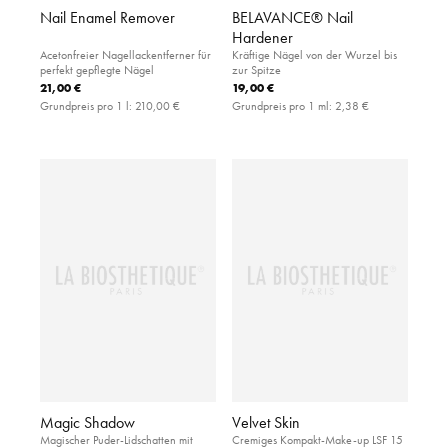
Nail Enamel Remover
BELAVANCE® Nail
Hardener
Acetonfreier Nagellackentferner für
Kräftige Nägel von der Wurzel bis
perfekt gepflegte Nägel
zur Spitze
21,00 €
19,00 €
Grundpreis pro 1 l:
210,00 €
Grundpreis pro 1 ml:
2,38 €
Magic Shadow
Velvet Skin
Magischer Puder-Lidschatten mit
Cremiges Kompakt-Make-up LSF 15