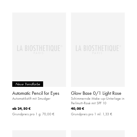
Neue Trendfarbe
Automatic Pencil for Eyes
Glow Base 0/1 Light Rose
Automatikstift mit Smudger
Schimmernde Make-up-Unterlage in
Perlmutt-Rosé mit SPF 10
ab
24,50 €
40,00 €
Grundpreis pro 1 g:
70,00 €
Grundpreis pro 1 ml:
1,33 €