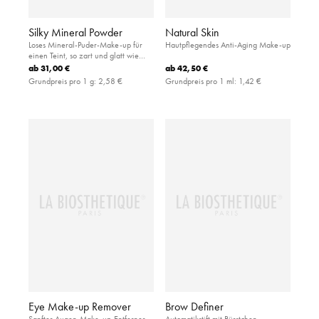
Silky Mineral Powder
Natural Skin
Loses Mineral-Puder-Make-up für
Hautpflegendes Anti-Aging Make-up
einen Teint, so zart und glatt wie
feinste Seide
ab
31,00 €
ab
42,50 €
Grundpreis pro 1 g:
2,58 €
Grundpreis pro 1 ml:
1,42 €
Eye Make-up Remover
Brow Definer
Sanfter Augen-Make-up-Entferner
Automatikstift mit Bürstchen