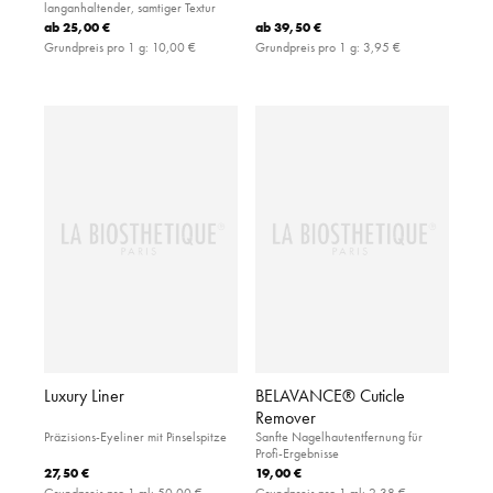
langanhaltender, samtiger Textur
ab
25,00 €
ab
39,50 €
Grundpreis pro 1 g:
10,00 €
Grundpreis pro 1 g:
3,95 €
Luxury Liner
BELAVANCE® Cuticle
Remover
Präzisions-Eyeliner mit Pinselspitze
Sanfte Nagelhautentfernung für
Profi-Ergebnisse
27,50 €
19,00 €
Grundpreis pro 1 ml:
50,00 €
Grundpreis pro 1 ml:
2,38 €