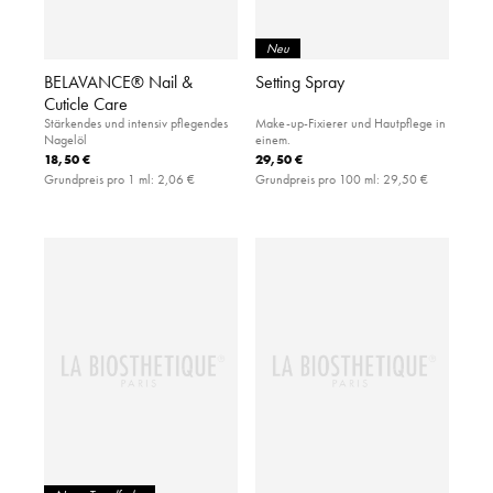
Neu
BELAVANCE® Nail &
Setting Spray
Cuticle Care
Stärkendes und intensiv pflegendes
Make-up-Fixierer und Hautpflege in
Nagelöl
einem.
18,50 €
29,50 €
Grundpreis pro 1 ml:
2,06 €
Grundpreis pro 100 ml:
29,50 €