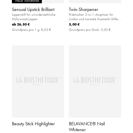
Neue Trendfarbe
Sensual Lipstick Brilliant
Twin-Sharpener
Lippenstift für unwiderstehliche
Praktischer 2-in-1-Anspitzer für
Hollywood-Lippen
Jumbo und normale Kosmetik-Stifte
mit besonders scharfer High-
ab
26,50 €
3,00 €
Performance-Klinge
Grundpreis pro 1 g:
8,03 €
Grundpreis pro Stück:
3,00 €
Beauty Stick Highlighter
BELAVANCE® Nail
Whitener