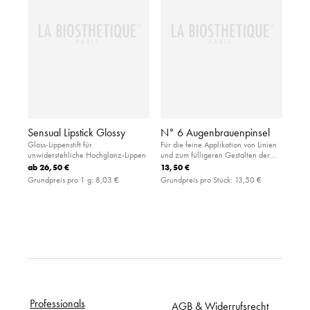
Sensual Lipstick Glossy
N° 6 Augenbrauenpinsel
Gloss-Lippenstift für
Für die feine Applikation von Linien
unwiderstehliche Hochglanz-Lippen
und zum fülligeren Gestalten der
Augenbrauen: angeschrägter Pinsel
ab
26,50 €
13,50 €
aus weicher Synthetikfaser
Grundpreis pro 1 g:
8,03 €
Grundpreis pro Stück:
13,50 €
Professionals
AGB & Widerrufsrecht