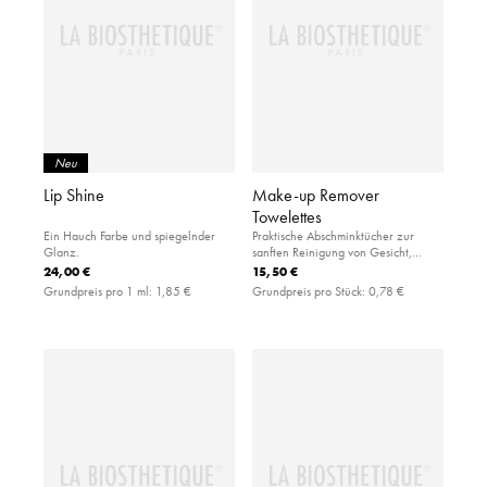
Neu
Lip Shine
Make-up Remover
Towelettes
Ein Hauch Farbe und spiegelnder
Praktische Abschminktücher zur
Glanz.
sanften Reinigung von Gesicht,
Augen und Lippen.
24,00 €
15,50 €
Grundpreis pro 1 ml:
1,85 €
Grundpreis pro Stück:
0,78 €