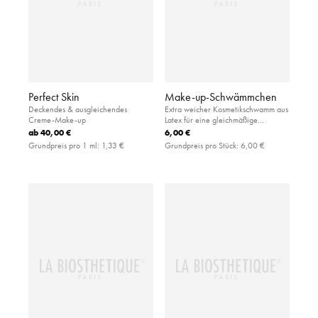
Perfect Skin
Make-up-Schwämmchen
Deckendes & ausgleichendes
Extra weicher Kosmetikschwamm aus
Creme-Make-up
Latex für eine gleichmäßige
Applikation von flüssiger und
ab
40,00 €
6,00 €
pudriger Foundation
Grundpreis pro 1 ml:
1,33 €
Grundpreis pro Stück:
6,00 €