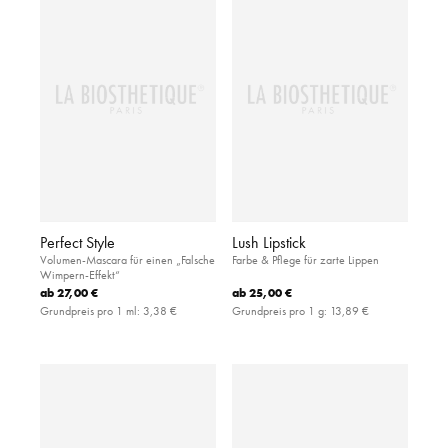
Perfect Style
Lush Lipstick
Volumen-Mascara für einen „Falsche
Farbe & Pflege für zarte Lippen
Wimpern-Effekt“
ab
27,00 €
ab
25,00 €
Grundpreis pro 1 ml:
3,38 €
Grundpreis pro 1 g:
13,89 €