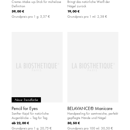
Creme-Make-up-Stick für mühelose
Bringt das natürliche Weiß der
Definition
Nägel zurück
39,00 €
19,00 €
Grundpreis pro 1 g:
5,57 €
Grundpreis pro 1 ml:
2,38 €
Neue Trendfarbe
Pencil for Eyes
BELAVANCE® Manicare
Sanfter Kajal für natürliche
Handpeeling für samtweiche, perfekt
Augenblicke – Tag für Tag
gepflegte Hände und Nägel
ab
22,00 €
30,50 €
Grundpreis pro 1 g:
20,75 €
Grundpreis pro 100 ml:
30,50 €