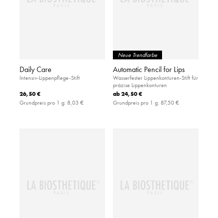
Neue Trendfarbe
Daily Care
Automatic Pencil for Lips
Intensiv-Lippenpflege-Stift
Wasserfester Lippenkonturen-Stift für
präzise Lippenkonturen
26,50 €
ab
24,50 €
Grundpreis pro 1 g:
8,03 €
Grundpreis pro 1 g:
87,50 €