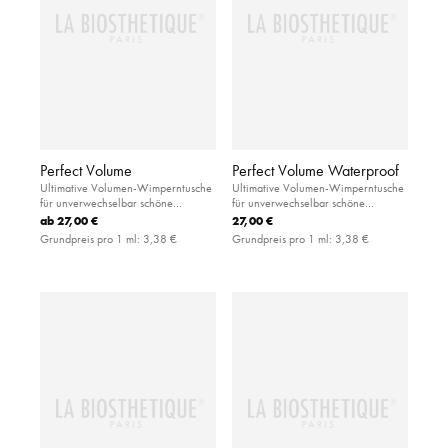
Perfect Volume
Perfect Volume Waterproof
Ultimative Volumen-Wimperntusche
Ultimative Volumen-Wimperntusche
für unverwechselbar schöne
für unverwechselbar schöne
Wimpern
Wimpern
ab
27,00 €
27,00 €
Grundpreis pro 1 ml:
3,38 €
Grundpreis pro 1 ml:
3,38 €