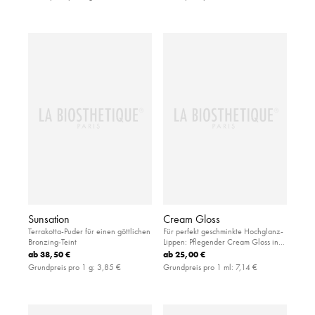
Sunsation
Cream Gloss
Terrakotta-Puder für einen göttlichen
Für perfekt geschminkte Hochglanz-
Bronzing-Teint
Lippen: Pflegender Cream Gloss in
unwiderstehlichen Nuancen und mit
ab
38,50 €
ab
25,00 €
angenehm weicher Textur
Grundpreis pro 1 g:
3,85 €
Grundpreis pro 1 ml:
7,14 €