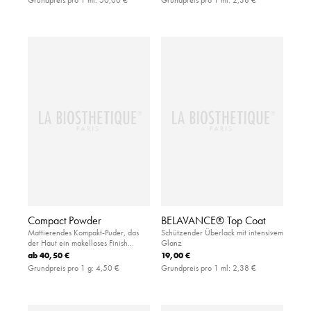
Compact Powder
BELAVANCE® Top Coat
Mattierendes Kompakt-Puder, das
Schützender Überlack mit intensivem
der Haut ein makelloses Finish
Glanz
verleiht
ab
40,50 €
19,00 €
Grundpreis pro 1 g:
4,50 €
Grundpreis pro 1 ml:
2,38 €