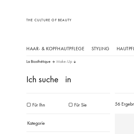
Sonstiges
Sonstiges
Sonstiges
THE CULTURE OF BEAUTY
HAAR- & KOPFHAUTPFLEGE
STYLING
HAUTPF
La Biosthétique
Make-Up
Ich suche
in
56 Ergebn
Für Ihn
Für Sie
Kategorie