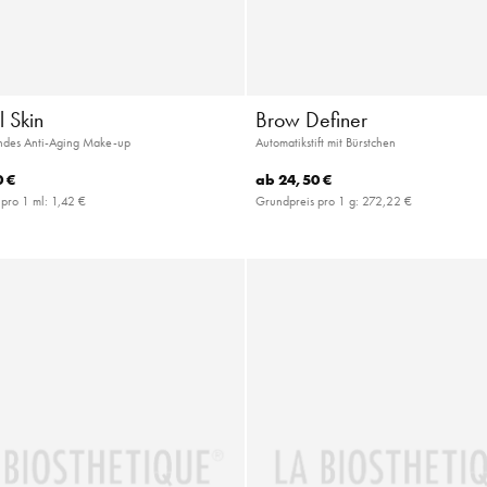
 Skin
Brow Definer
ndes Anti-Aging Make-up
Automatikstift mit Bürstchen
 €
ab
24,50 €
 pro 1 ml:
1,42 €
Grundpreis pro 1 g:
272,22 €