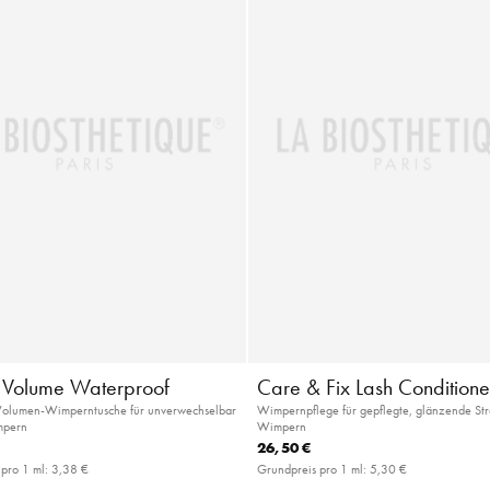
t Volume Waterproof
Care & Fix Lash Conditione
 Volumen-Wimperntusche für unverwechselbar
Wimpernpflege für gepflegte, glänzende St
mpern
Wimpern
26,50 €
 pro 1 ml:
3,38 €
Grundpreis pro 1 ml:
5,30 €