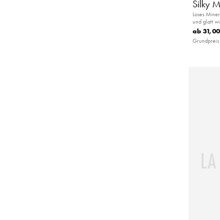
Silky 
Loses Miner
und glatt wi
ab
31,00
Grundpreis