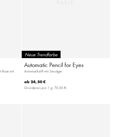
Neue Trendfarbe
Automatic Pencil for Eyes
-Rosé mit
Automatikstift mit Smudger
ab
24,50 €
Grundpreis pro 1 g:
70,00 €