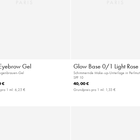
 Eyebrow Gel
Glow Base 0/1 Light Rose
ugenbrauen-Gel
Schimmernde Make-up-Unterlage in Perlmutt
SPF 10
 €
40,00 €
 pro 1 ml:
6,25 €
Grundpreis pro 1 ml:
1,33 €