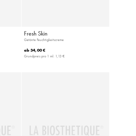
Fresh Skin
Getönte Feuchtigkeitscreme
ab
34,00 €
Grundpreis pro 1 ml:
1,13 €