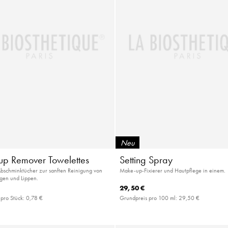
Neu
p Remover Towelettes
Setting Spray
Abschminktücher zur sanften Reinigung von
Make-up-Fixierer und Hautpflege in einem.
gen und Lippen.
29,50 €
 pro Stück:
0,78 €
Grundpreis pro 100 ml:
29,50 €