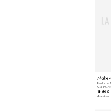
Make-u
Praktische 
Gesicht, Au
15,50 €
Grundpreis