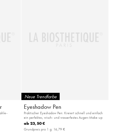
Neue Trendfarbe
r
Eyeshadow Pen
rahle-
Praktischer Eyeshadow Pen: Kreiert schnell und einfach
ein perfektes, wisch- und wasserfestes Augen-Make-up
ab
23,50 €
Grundpreis pro 1 g:
16,79 €