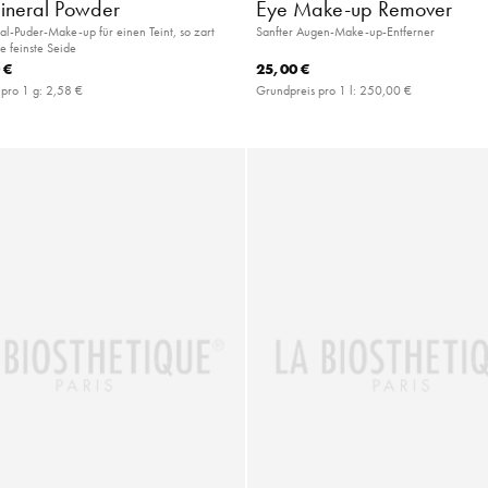
Mineral Powder
Eye Make-up Remover
al-Puder-Make-up für einen Teint, so zart
Sanfter Augen-Make-up-Entferner
e feinste Seide
 €
25,00 €
 pro 1 g:
2,58 €
Grundpreis pro 1 l:
250,00 €