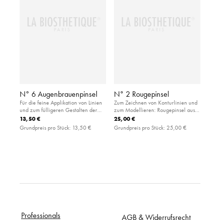
N° 6 Augenbrauenpinsel
N° 2 Rougepinsel
Für die feine Applikation von Linien
Zum Zeichnen von Konturlinien und
und zum fülligeren Gestalten der
zum Modellieren: Rougepinsel aus
Augenbrauen: angeschrägter Pinsel
feinem Kunsthaar. Ermöglicht ein
13,50 €
25,00 €
aus weicher Synthetikfaser
gleichmäßiges Ergebnis in der
Grundpreis pro Stück:
13,50 €
Grundpreis pro Stück:
25,00 €
gewünschten Farbintensität.
Professionals
AGB & Widerrufsrecht