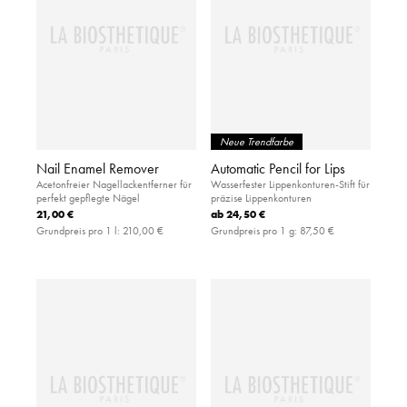
Neue Trendfarbe
Nail Enamel Remover
Automatic Pencil for Lips
Acetonfreier Nagellackentferner für
Wasserfester Lippenkonturen-Stift für
perfekt gepflegte Nägel
präzise Lippenkonturen
21,00 €
ab
24,50 €
Grundpreis pro 1 l:
210,00 €
Grundpreis pro 1 g:
87,50 €