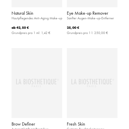
Natural Skin
Eye Make-up Remover
Hautpflegendes Anti-Aging Make-up
Sanfter Augen-Make-up-Entferner
ab
42,50 €
25,00 €
Grundpreis pro 1 ml:
1,42 €
Grundpreis pro 1 l:
250,00 €
Brow Definer
Fresh Skin
Automatikstift mit Bürstchen
Getönte Feuchtigkeitscreme