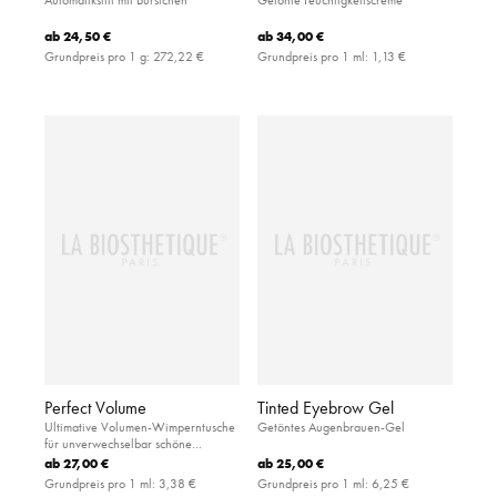
ab
24,50 €
ab
34,00 €
Grundpreis pro 1 g:
272,22 €
Grundpreis pro 1 ml:
1,13 €
Perfect Volume
Tinted Eyebrow Gel
Ultimative Volumen-Wimperntusche
Getöntes Augenbrauen-Gel
für unverwechselbar schöne
Wimpern
ab
27,00 €
ab
25,00 €
Grundpreis pro 1 ml:
3,38 €
Grundpreis pro 1 ml:
6,25 €