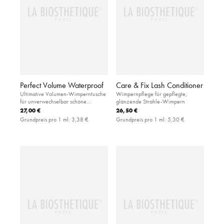
Perfect Volume Waterproof
Care & Fix Lash Conditioner
Ultimative Volumen-Wimperntusche
Wimpernpflege für gepflegte,
für unverwechselbar schöne
glänzende Strahle-Wimpern
Wimpern
27,00 €
26,50 €
Grundpreis pro 1 ml:
3,38 €
Grundpreis pro 1 ml:
5,30 €