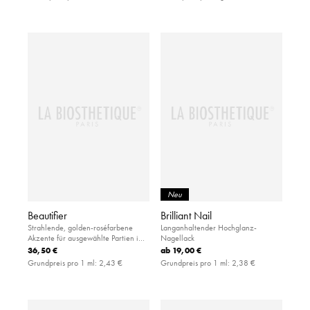
Neu
Beautifier
Brilliant Nail
Strahlende, golden-roséfarbene
Langanhaltender Hochglanz-
Akzente für ausgewählte Partien im
Nagellack
Gesicht und am Körper.
36,50 €
ab
19,00 €
Grundpreis pro 1 ml:
2,43 €
Grundpreis pro 1 ml:
2,38 €