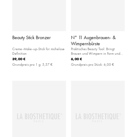
Beauty Stick Bronzer
N° 11 Augenbrauen- &
Wimpernbürste
Creme-Make-up-Stick für mühelose
Praktisches Beauty Tool: Bringt
Definition
Brauen und Wimpern in Form und
entfernt überschüssigen Puder von
39,00 €
6,00 €
den Augenbrauen.
Grundpreis pro 1 g:
5,57 €
Grundpreis pro Stück:
6,00 €