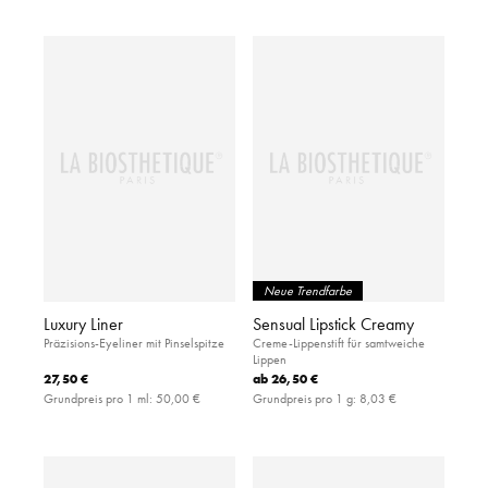
Neue Trendfarbe
Luxury Liner
Sensual Lipstick Creamy
Präzisions-Eyeliner mit Pinselspitze
Creme-Lippenstift für samtweiche
Lippen
27,50 €
ab
26,50 €
Grundpreis pro 1 ml:
50,00 €
Grundpreis pro 1 g:
8,03 €