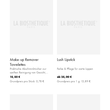
Make-up Remover
Lush Lipstick
Towelettes
Praktische Abschminktücher zur
Farbe & Pflege für zarte Lippen
sanften Reinigung von Gesicht,
Augen und Lippen.
15,50 €
ab
25,00 €
Grundpreis pro Stück:
0,78 €
Grundpreis pro 1 g:
13,89 €