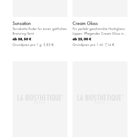
Sunsation
Cream Gloss
Terrakotta-Puder für einen göttlichen
Für perfekt geschminkte Hochglanz-
Bronzing-Teint
Lippen: Pflegender Cream Gloss in
unwiderstehlichen Nuancen und mit
ab
38,50 €
ab
25,00 €
angenehm weicher Textur
Grundpreis pro 1 g:
3,85 €
Grundpreis pro 1 ml:
7,14 €