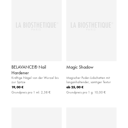
BELAVANCE® Nail
Magic Shadow
Hardener
Kräftige Nägel von der Wurzel bis
Magischer Puder-Lidschatten mit
zur Spitze
langanhaltender, samtiger Textur
19,00 €
ab
25,00 €
Grundpreis pro 1 ml:
2,38 €
Grundpreis pro 1 g:
10,00 €