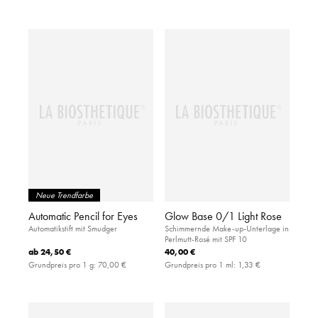
Neue Trendfarbe
Automatic Pencil for Eyes
Glow Base 0/1 Light Rose
Automatikstift mit Smudger
Schimmernde Make-up-Unterlage in
Perlmutt-Rosé mit SPF 10
ab
24,50 €
40,00 €
Grundpreis pro 1 g:
70,00 €
Grundpreis pro 1 ml:
1,33 €