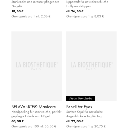
Stärkendes und intensiv pflegendes
Lippenstift für unwiderstehliche
Nagelöl
Hollywood-Lippen
18,50 €
ab
26,50 €
Grundpreis pro 1 ml:
2,06 €
Grundpreis pro 1 g:
8,03 €
Neue Trendfarbe
BELAVANCE® Manicare
Pencil for Eyes
Handpeeling für samtweiche, perfekt
Sanfter Kajal für natürliche
gepflegte Hände und Nägel
Augenblicke – Tag für Tag
30,50 €
ab
22,00 €
Grundpreis pro 100 ml:
30,50 €
Grundpreis pro 1 g:
20,75 €