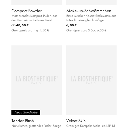
Compact Powder
Make-up-Schwämmchen
Mattierendes Kompakt-Puder, das
Extra weicher Kosmetikschwamm aus
der Haut ein makelloses Finish
Latex für eine gleichmäßige
verleiht
Applikation von flüssiger und
ab
40,50 €
6,00 €
pudriger Foundation
Grundpreis pro 1 g:
4,50 €
Grundpreis pro Stück:
6,00 €
Neue Trendfarbe
Tender Blush
Velvet Skin
Natürliches, glättendes Puder-Rouge
Cremiges Kompakt-Make-up LSF 15