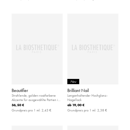
Neu
Beautifier
Brilliant Nail
Strahlende, golden-roséfarbene
Langanhaltender Hochglanz-
Akzente für ausgewählte Partien im
Nagellack
Gesicht und am Körper.
36,50 €
ab
19,00 €
Grundpreis pro 1 ml:
2,43 €
Grundpreis pro 1 ml:
2,38 €