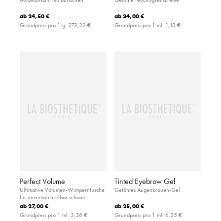
ab
24,50 €
ab
34,00 €
Grundpreis pro 1 g:
272,22 €
Grundpreis pro 1 ml:
1,13 €
Perfect Volume
Tinted Eyebrow Gel
Ultimative Volumen-Wimperntusche
Getöntes Augenbrauen-Gel
für unverwechselbar schöne
Wimpern
ab
27,00 €
ab
25,00 €
Grundpreis pro 1 ml:
3,38 €
Grundpreis pro 1 ml:
6,25 €