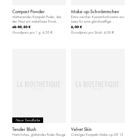
Compact Powder
Make-up-Schwämmchen
Mattierendes Kompakt-Puder, das
Extra weicher Kosmetikschwamm aus
der Haut ein makelloses Finish
Latex für eine gleichmäßige
verleiht
Applikation von flüssiger und
ab
40,50 €
6,00 €
pudriger Foundation
Grundpreis pro 1 g:
4,50 €
Grundpreis pro Stück:
6,00 €
Neue Trendfarbe
Tender Blush
Velvet Skin
Natürliches, glättendes Puder-Rouge
Cremiges Kompakt-Make-up LSF 15