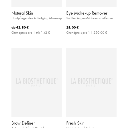
Natural Skin
Eye Make-up Remover
Hautpflegendes Anti-Aging Make-up
Sanfter Augen-Make-up-Entferner
ab
42,50 €
25,00 €
Grundpreis pro 1 ml:
1,42 €
Grundpreis pro 1 l:
250,00 €
Brow Definer
Fresh Skin
Automatikstift mit Bürstchen
Getönte Feuchtigkeitscreme