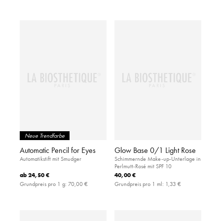
Neue Trendfarbe
Automatic Pencil for Eyes
Glow Base 0/1 Light Rose
Automatikstift mit Smudger
Schimmernde Make-up-Unterlage in
Perlmutt-Rosé mit SPF 10
ab
24,50 €
40,00 €
Grundpreis pro 1 g:
70,00 €
Grundpreis pro 1 ml:
1,33 €