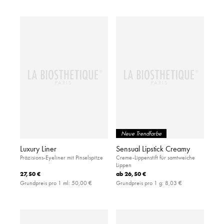
Neue Trendfarbe
Luxury Liner
Sensual Lipstick Creamy
Präzisions-Eyeliner mit Pinselspitze
Creme-Lippenstift für samtweiche
Lippen
27,50 €
ab
26,50 €
Grundpreis pro 1 ml:
50,00 €
Grundpreis pro 1 g:
8,03 €