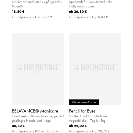
Stärkendes und intensiv pflegendes
Lippenstift für unwiderstehliche
Nagelöl
Hollywood-Lippen
18,50 €
ab
26,50 €
Grundpreis pro 1 ml:
2,06 €
Grundpreis pro 1 g:
8,03 €
Neue Trendfarbe
BELAVANCE® Manicare
Pencil for Eyes
Handpeeling für samtweiche, perfekt
Sanfter Kajal für natürliche
gepflegte Hände und Nägel
Augenblicke – Tag für Tag
30,50 €
ab
22,00 €
Grundpreis pro 100 ml:
30,50 €
Grundpreis pro 1 g:
20,75 €