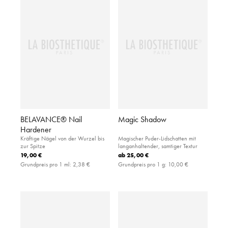
BELAVANCE® Nail
Magic Shadow
Hardener
Kräftige Nägel von der Wurzel bis
Magischer Puder-Lidschatten mit
zur Spitze
langanhaltender, samtiger Textur
19,00 €
ab
25,00 €
Grundpreis pro 1 ml:
2,38 €
Grundpreis pro 1 g:
10,00 €