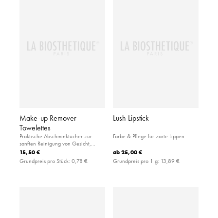
Make-up Remover
Lush Lipstick
Towelettes
Praktische Abschminktücher zur
Farbe & Pflege für zarte Lippen
sanften Reinigung von Gesicht,
Augen und Lippen.
15,50 €
ab
25,00 €
Grundpreis pro Stück:
0,78 €
Grundpreis pro 1 g:
13,89 €