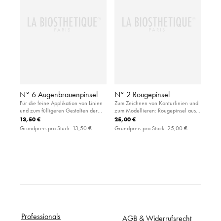
N° 6 Augenbrauenpinsel
N° 2 Rougepinsel
Für die feine Applikation von Linien
Zum Zeichnen von Konturlinien und
und zum fülligeren Gestalten der
zum Modellieren: Rougepinsel aus
Augenbrauen: angeschrägter Pinsel
feinem Kunsthaar. Ermöglicht ein
13,50 €
25,00 €
aus weicher Synthetikfaser
gleichmäßiges Ergebnis in der
Grundpreis pro Stück:
13,50 €
Grundpreis pro Stück:
25,00 €
gewünschten Farbintensität.
Professionals
AGB & Widerrufsrecht