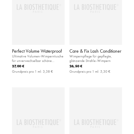
Perfect Volume Waterproof
Care & Fix Lash Conditioner
Ultimative Volumen-Wimperntusche
Wimpernpflege für gepflegte,
für unverwechselbar schöne
glänzende Strahle-Wimpern
Wimpern
27,00 €
26,50 €
Grundpreis pro 1 ml:
3,38 €
Grundpreis pro 1 ml:
5,30 €