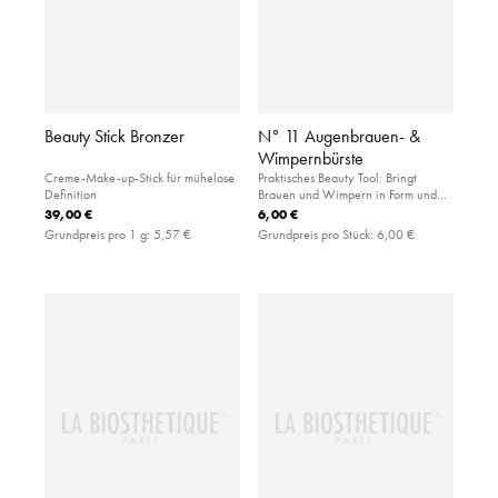
Beauty Stick Bronzer
N° 11 Augenbrauen- &
Wimpernbürste
Creme-Make-up-Stick für mühelose
Praktisches Beauty Tool: Bringt
Definition
Brauen und Wimpern in Form und
entfernt überschüssigen Puder von
39,00 €
6,00 €
den Augenbrauen.
Grundpreis pro 1 g:
5,57 €
Grundpreis pro Stück:
6,00 €