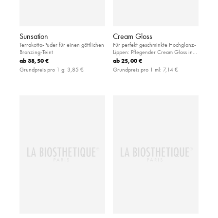
Sunsation
Cream Gloss
Terrakotta-Puder für einen göttlichen
Für perfekt geschminkte Hochglanz-
Bronzing-Teint
Lippen: Pflegender Cream Gloss in
unwiderstehlichen Nuancen und mit
ab
38,50 €
ab
25,00 €
angenehm weicher Textur
Grundpreis pro 1 g:
3,85 €
Grundpreis pro 1 ml:
7,14 €