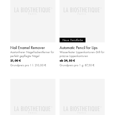
Neue Trendfarbe
Nail Enamel Remover
Automatic Pencil for Lips
Acetonfreier Nagellackentferner für
Wasserfester Lippenkonturen-Stift für
perfekt gepflegte Nägel
präzise Lippenkonturen
21,00 €
ab
24,50 €
Grundpreis pro 1 l:
210,00 €
Grundpreis pro 1 g:
87,50 €