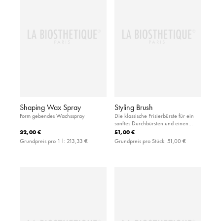
Shaping Wax Spray
Styling Brush
Form gebendes Wachsspray
Die klassische Frisierbürste für ein
sanftes Durchbürsten und einen
gepflegten Look: Die Natur- und
32,00 €
51,00 €
Nylonborsten bringen
Grundpreis pro 1 l:
213,33 €
Grundpreis pro Stück:
51,00 €
wunderschönen Glanz und
Sprungkraft ins Haar