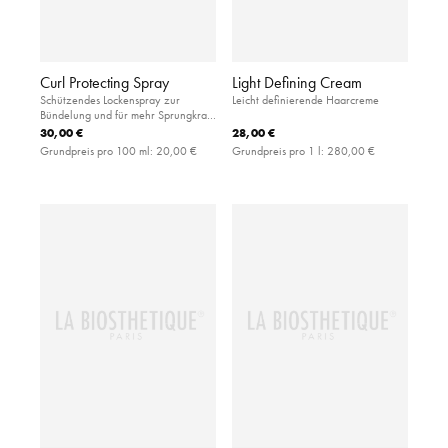
Curl Protecting Spray
Light Defining Cream
Schützendes Lockenspray zur
Leicht definierende Haarcreme
Bündelung und für mehr Sprungkraft
mit UV-Filter und Hitzeschutz
30,00 €
28,00 €
Grundpreis pro 100 ml:
20,00 €
Grundpreis pro 1 l:
280,00 €