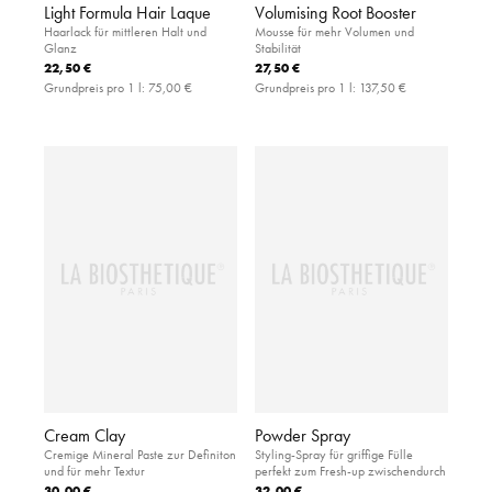
Light Formula Hair Laque
Volumising Root Booster
Haarlack für mittleren Halt und
Mousse für mehr Volumen und
Glanz
Stabilität
22,50 €
27,50 €
Grundpreis pro 1 l:
75,00 €
Grundpreis pro 1 l:
137,50 €
Cream Clay
Powder Spray
Cremige Mineral Paste zur Definiton
Styling-Spray für griffige Fülle
und für mehr Textur
perfekt zum Fresh-up zwischendurch
30,00 €
32,00 €