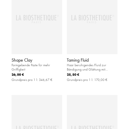
Shape Clay
Taming Fluid
Formgebende Paste für mehr
Haar beruhigendes Fluid zur
Griffigkeit
Bändigung und Glättung mit
Hitzeschutz
26,00 €
25,50 €
Grundpreis pro 1 l:
346,67 €
Grundpreis pro 1 l:
170,00 €