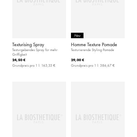
Neu
Texturising Spray
Homme Texture Pomade
Texturgebendes Spray für mehr
Texturierende Styling Pomade
Griffigkeit
24,50 €
29,00 €
Grundpreis pro 1 l:
163,33 €
Grundpreis pro 1 l:
386,67 €