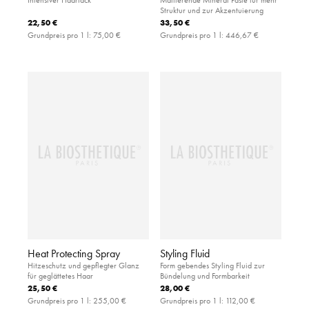
Struktur und zur Akzentuierung
22,50 €
33,50 €
Grundpreis pro 1 l:
75,00 €
Grundpreis pro 1 l:
446,67 €
Heat Protecting Spray
Styling Fluid
Hitzeschutz und gepflegter Glanz
Form gebendes Styling Fluid zur
für geglättetes Haar
Bündelung und Formbarkeit
25,50 €
28,00 €
Grundpreis pro 1 l:
255,00 €
Grundpreis pro 1 l:
112,00 €