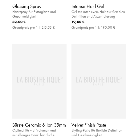
Glossing Spray
Intense Hold Gel
Haarspray für Extraglanz und
Gel mit intensivem Halt zur flexiblen
Geschmeidigkeit
Definition und Akzentuierung
32,00 €
19,00 €
Grundpreis pro 1 l:
213,33 €
Grundpreis pro 1 l:
190,00 €
Bürste Ceramic & Ion 35mm
Velvet Finish Paste
Optimal für viel Volumen und
Styling-Paste für flexible Definition
mittellanges Haar: handliche
und Geschmeidigkeit