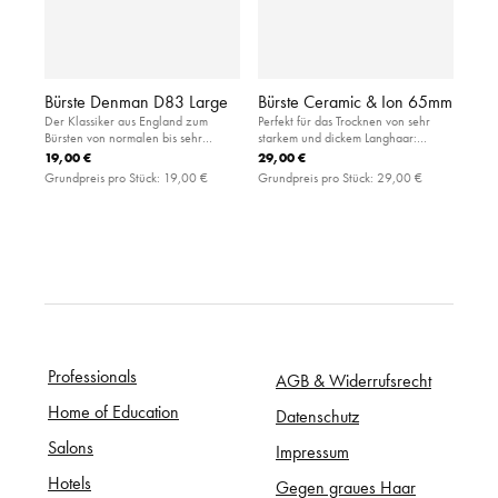
Bürste Denman D83 Large
Bürste Ceramic & Ion 65mm
Der Klassiker aus England zum
Perfekt für das Trocknen von sehr
Bürsten von normalen bis sehr
starkem und dickem Langhaar:
dicken, langen Haaren: große
handliche Rundbürste aus Keramik
19,00 €
29,00 €
Paddlebürste mit luftgefedertem
mit besonderer Griffigkeit im Haar
Grundpreis pro Stück:
19,00 €
Grundpreis pro Stück:
29,00 €
Gummikissen aus Kautschuk
Professionals
AGB & Widerrufsrecht
Home of Education
Datenschutz
Salons
Impressum
Hotels
Gegen graues Haar