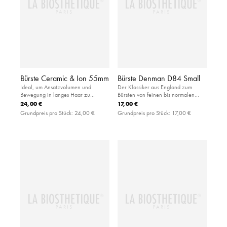
Bürste Ceramic & Ion 55mm
Bürste Denman D84 Small
Ideal, um Ansatzvolumen und
Der Klassiker aus England zum
Bewegung in langes Haar zu
Bürsten von feinen bis normalen
bringen: handliche Rundbürste aus
Haaren: kleine Paddlebürste mit
24,00 €
17,00 €
Keramik für eine kürzere
luftgefedertem Gummikissen aus
Grundpreis pro Stück:
24,00 €
Grundpreis pro Stück:
17,00 €
Trocknungszeit
Kautschuk