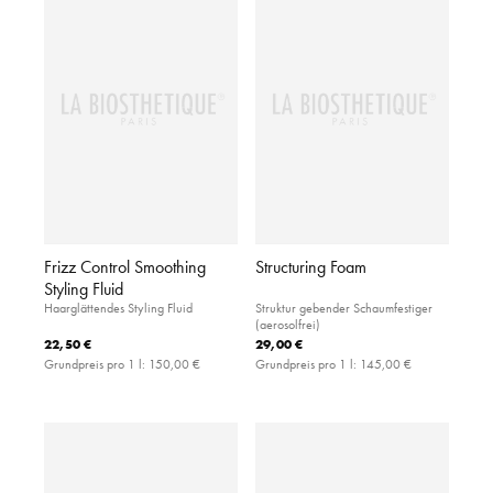
Frizz Control Smoothing
Structuring Foam
Styling Fluid
Haarglättendes Styling Fluid
Struktur gebender Schaumfestiger
(aerosolfrei)
22,50 €
29,00 €
Grundpreis pro 1 l:
150,00 €
Grundpreis pro 1 l:
145,00 €