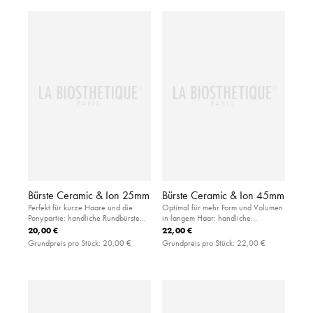
Bürste Ceramic & Ion 25mm
Bürste Ceramic & Ion 45mm
Perfekt für kurze Haare und die
Optimal für mehr Form und Volumen
Ponypartie: handliche Rundbürste
in langem Haar: handliche
aus haar- und kopfhautfreundlicher
Rundbürste aus haar- und
20,00 €
22,00 €
Keramik
kopfhautfreundlicher Keramik
Grundpreis pro Stück:
20,00 €
Grundpreis pro Stück:
22,00 €