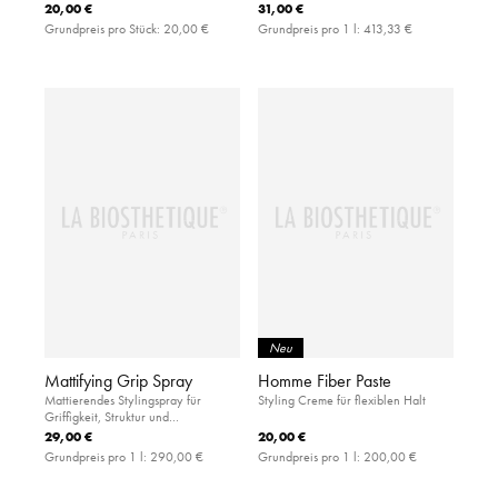
Rundbürste aus haar- und
20,00 €
31,00 €
kopfhautfreundlicher Keramik
Grundpreis pro Stück:
20,00 €
Grundpreis pro 1 l:
413,33 €
Neu
Mattifying Grip Spray
Homme Fiber Paste
Mattierendes Stylingspray für
Styling Creme für flexiblen Halt
Griffigkeit, Struktur und
Ansatzvolumen
29,00 €
20,00 €
Grundpreis pro 1 l:
290,00 €
Grundpreis pro 1 l:
200,00 €