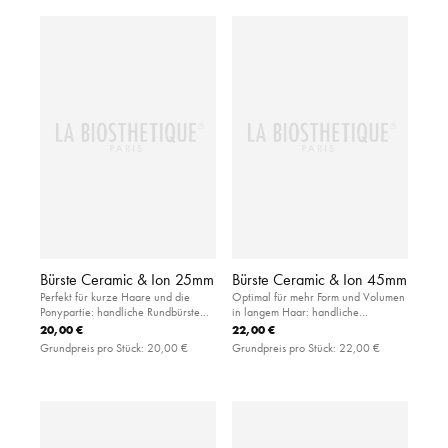
Bürste Ceramic & Ion 25mm
Bürste Ceramic & Ion 45mm
Perfekt für kurze Haare und die
Optimal für mehr Form und Volumen
Ponypartie: handliche Rundbürste
in langem Haar: handliche
aus haar- und kopfhautfreundlicher
Rundbürste aus haar- und
20,00 €
22,00 €
Keramik
kopfhautfreundlicher Keramik
Grundpreis pro Stück:
20,00 €
Grundpreis pro Stück:
22,00 €