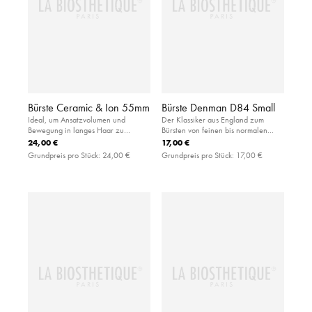
Bürste Ceramic & Ion 55mm
Bürste Denman D84 Small
Ideal, um Ansatzvolumen und
Der Klassiker aus England zum
Bewegung in langes Haar zu
Bürsten von feinen bis normalen
bringen: handliche Rundbürste aus
Haaren: kleine Paddlebürste mit
24,00 €
17,00 €
Keramik für eine kürzere
luftgefedertem Gummikissen aus
Grundpreis pro Stück:
24,00 €
Grundpreis pro Stück:
17,00 €
Trocknungszeit
Kautschuk