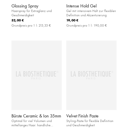
Glossing Spray
Intense Hold Gel
Haarspray für Extraglanz und
Gel mit intensivem Halt zur flexiblen
Geschmeidigkeit
Definition und Akzentuierung
32,00 €
19,00 €
Grundpreis pro 1 l:
213,33 €
Grundpreis pro 1 l:
190,00 €
Bürste Ceramic & Ion 35mm
Velvet Finish Paste
Optimal für viel Volumen und
Styling-Paste für flexible Definition
mittellanges Haar: handliche
und Geschmeidigkeit