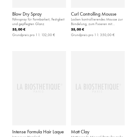
Blow Dry Spray
Curl Controlling Mousse
Föhnspray für Formbarkeit, Festigkeit
Locken kontrollierendes Mousse zur
und gepflegten Glanz
Bündelung, zum Fixieren mit
leichtem Halt und UV-Filter
33,00 €
35,00 €
Grundpreis pro 1 l:
132,00 €
Grundpreis pro 1 l:
350,00 €
Intense Formula Hair Laque
Matt Clay
Intensiver Haarlack
Mattierende Mineral Paste für mehr