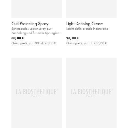
Curl Protecting Spray
Light Defining Cream
Schützendes Lockenspray zur
Leicht definierende Haarcreme
Bündelung und für mehr Sprungkraft
mit UV-Filter und Hitzeschutz
30,00 €
28,00 €
Grundpreis pro 100 ml:
20,00 €
Grundpreis pro 1 l:
280,00 €