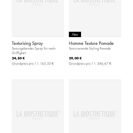
Neu
Texturising Spray
Homme Texture Pomade
Texturgebendes Spray für mehr
Texturierende Styling Pomade
Griffigkeit
24,50 €
29,00 €
Grundpreis pro 1 l:
163,33 €
Grundpreis pro 1 l:
386,67 €