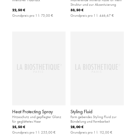
Struktur und zur Akzentuierung
22,50 €
33,50 €
Grundpreis pro 1 l:
75,00 €
Grundpreis pro 1 l:
446,67 €
Heat Protecting Spray
Styling Fluid
Hitzeschutz und gepflegter Glanz
Form gebendes Styling Fluid zur
für geglättetes Haar
Bündelung und Formbarkeit
25,50 €
28,00 €
Grundpreis pro 1 l:
255,00 €
Grundpreis pro 1 l:
112,00 €