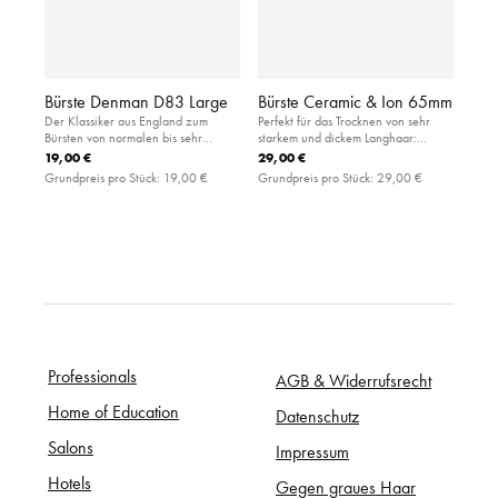
Bürste Denman D83 Large
Bürste Ceramic & Ion 65mm
Der Klassiker aus England zum
Perfekt für das Trocknen von sehr
Bürsten von normalen bis sehr
starkem und dickem Langhaar:
dicken, langen Haaren: große
handliche Rundbürste aus Keramik
19,00 €
29,00 €
Paddlebürste mit luftgefedertem
mit besonderer Griffigkeit im Haar
Grundpreis pro Stück:
19,00 €
Grundpreis pro Stück:
29,00 €
Gummikissen aus Kautschuk
Professionals
AGB & Widerrufsrecht
Home of Education
Datenschutz
Salons
Impressum
Hotels
Gegen graues Haar