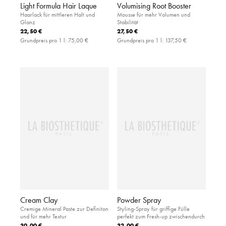
Light Formula Hair Laque
Volumising Root Booster
Haarlack für mittleren Halt und
Mousse für mehr Volumen und
Glanz
Stabilität
22,50 €
27,50 €
Grundpreis pro 1 l:
75,00 €
Grundpreis pro 1 l:
137,50 €
Cream Clay
Powder Spray
Cremige Mineral Paste zur Definiton
Styling-Spray für griffige Fülle
und für mehr Textur
perfekt zum Fresh-up zwischendurch
30,00 €
32,00 €