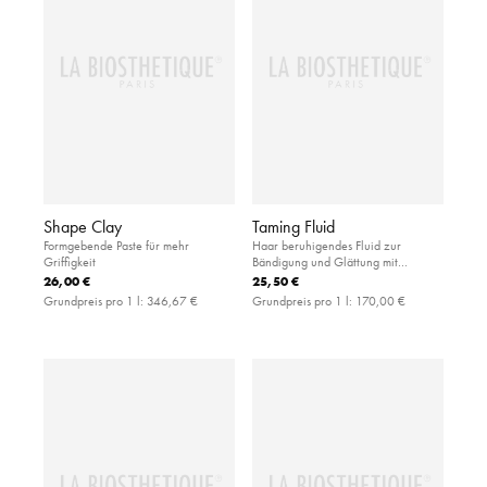
Shape Clay
Taming Fluid
Formgebende Paste für mehr
Haar beruhigendes Fluid zur
Griffigkeit
Bändigung und Glättung mit
Hitzeschutz
26,00 €
25,50 €
Grundpreis pro 1 l:
346,67 €
Grundpreis pro 1 l:
170,00 €