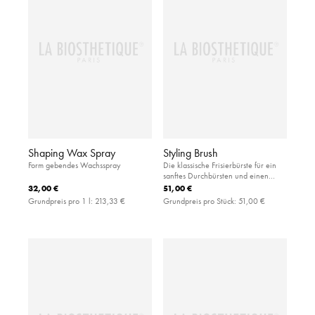
Shaping Wax Spray
Styling Brush
Form gebendes Wachsspray
Die klassische Frisierbürste für ein
sanftes Durchbürsten und einen
gepflegten Look: Die Natur- und
32,00 €
51,00 €
Nylonborsten bringen
Grundpreis pro 1 l:
213,33 €
Grundpreis pro Stück:
51,00 €
wunderschönen Glanz und
Sprungkraft ins Haar