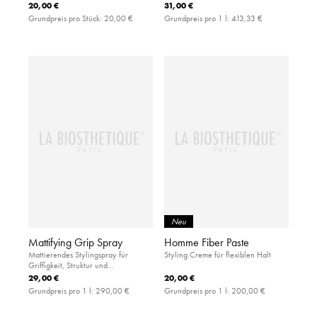
Rundbürste aus haar- und
20,00 €
31,00 €
kopfhautfreundlicher Keramik
Grundpreis pro Stück:
20,00 €
Grundpreis pro 1 l:
413,33 €
Neu
Mattifying Grip Spray
Homme Fiber Paste
Mattierendes Stylingspray für
Styling Creme für flexiblen Halt
Griffigkeit, Struktur und
Ansatzvolumen
29,00 €
20,00 €
Grundpreis pro 1 l:
290,00 €
Grundpreis pro 1 l:
200,00 €