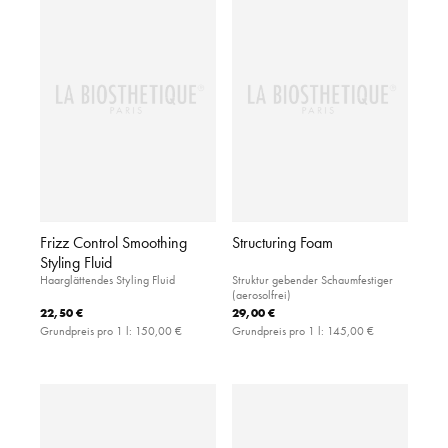
Frizz Control Smoothing
Structuring Foam
Styling Fluid
Haarglättendes Styling Fluid
Struktur gebender Schaumfestiger
(aerosolfrei)
22,50 €
29,00 €
Grundpreis pro 1 l:
150,00 €
Grundpreis pro 1 l:
145,00 €