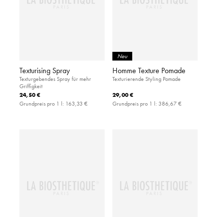
Neu
Texturising Spray
Homme Texture Pomade
Texturgebendes Spray für mehr
Texturierende Styling Pomade
Griffigkeit
24,50 €
29,00 €
Grundpreis pro 1 l:
163,33 €
Grundpreis pro 1 l:
386,67 €