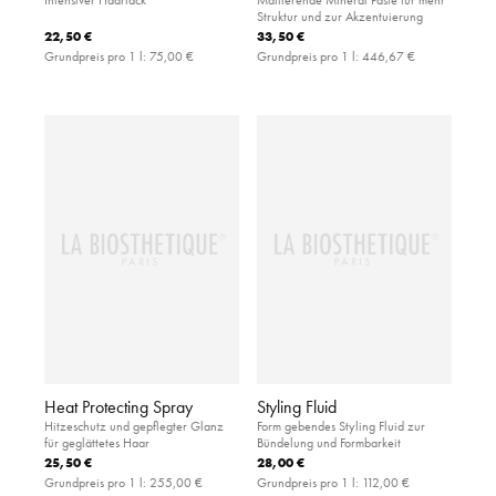
Struktur und zur Akzentuierung
22,50 €
33,50 €
Grundpreis pro 1 l:
75,00 €
Grundpreis pro 1 l:
446,67 €
Heat Protecting Spray
Styling Fluid
Hitzeschutz und gepflegter Glanz
Form gebendes Styling Fluid zur
für geglättetes Haar
Bündelung und Formbarkeit
25,50 €
28,00 €
Grundpreis pro 1 l:
255,00 €
Grundpreis pro 1 l:
112,00 €