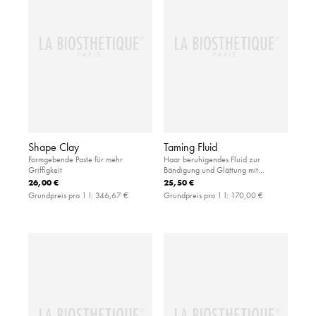
Shape Clay
Taming Fluid
Formgebende Paste für mehr
Haar beruhigendes Fluid zur
Griffigkeit
Bändigung und Glättung mit
Hitzeschutz
26,00 €
25,50 €
Grundpreis pro 1 l:
346,67 €
Grundpreis pro 1 l:
170,00 €