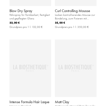
Blow Dry Spray
Curl Controlling Mousse
Föhnspray für Formbarkeit, Festigkeit
Locken kontrollierendes Mousse zur
und gepflegten Glanz
Bündelung, zum Fixieren mit
leichtem Halt und UV-Filter
33,00 €
35,00 €
Grundpreis pro 1 l:
132,00 €
Grundpreis pro 1 l:
350,00 €
Intense Formula Hair Laque
Matt Clay
Intensiver Haarlack
Mattierende Mineral Paste für mehr