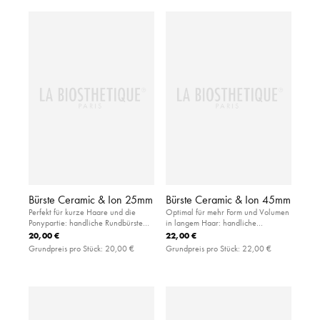
Bürste Ceramic & Ion 25mm
Bürste Ceramic & Ion 45mm
Perfekt für kurze Haare und die
Optimal für mehr Form und Volumen
Ponypartie: handliche Rundbürste
in langem Haar: handliche
aus haar- und kopfhautfreundlicher
Rundbürste aus haar- und
20,00 €
22,00 €
Keramik
kopfhautfreundlicher Keramik
Grundpreis pro Stück:
20,00 €
Grundpreis pro Stück:
22,00 €