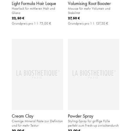
Light Formula Hair Laque
Volumising Root Booster
Haarlack für mittleren Halt und
Mousse für mehr Volumen und
Glanz
Stabilität
22,50 €
27,50 €
Grundpreis pro 1 l:
75,00 €
Grundpreis pro 1 l:
137,50 €
Cream Clay
Powder Spray
Cremige Mineral Paste zur Definiton
Styling-Spray für griffige Fülle
und für mehr Textur
perfekt zum Fresh-up zwischendurch
30,00 €
32,00 €