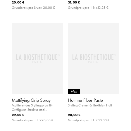
Rundbürste aus haar- und
20,00 €
31,00 €
kopfhautfreundlicher Keramik
Grundpreis pro Stück:
20,00 €
Grundpreis pro 1 l:
413,33 €
Neu
Mattifying Grip Spray
Homme Fiber Paste
Mattierendes Stylingspray für
Styling Creme für flexiblen Halt
Griffigkeit, Struktur und
Ansatzvolumen
29,00 €
20,00 €
Grundpreis pro 1 l:
290,00 €
Grundpreis pro 1 l:
200,00 €