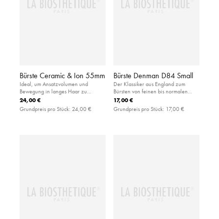
Bürste Ceramic & Ion 55mm
Bürste Denman D84 Small
Ideal, um Ansatzvolumen und
Der Klassiker aus England zum
Bewegung in langes Haar zu
Bürsten von feinen bis normalen
bringen: handliche Rundbürste aus
Haaren: kleine Paddlebürste mit
24,00 €
17,00 €
Keramik für eine kürzere
luftgefedertem Gummikissen aus
Grundpreis pro Stück:
24,00 €
Grundpreis pro Stück:
17,00 €
Trocknungszeit
Kautschuk