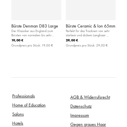
Bürste Denman D83 Large
Bürste Ceramic & Ion 65mm
Der Klassiker aus England zum
Perfekt für das Trocknen von sehr
Bürsten von normalen bis sehr
starkem und dickem Langhaar:
dicken, langen Haaren: große
handliche Rundbürste aus Keramik
19,00 €
29,00 €
Paddlebürste mit luftgefedertem
mit besonderer Griffigkeit im Haar
Grundpreis pro Stück:
19,00 €
Grundpreis pro Stück:
29,00 €
Gummikissen aus Kautschuk
Professionals
AGB & Widerrufsrecht
Home of Education
Datenschutz
Salons
Impressum
Hotels
Gegen graues Haar