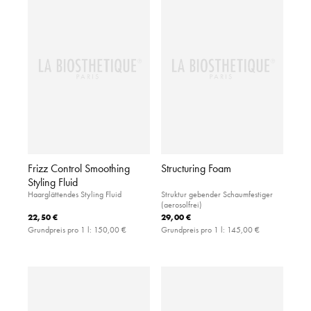
Frizz Control Smoothing
Structuring Foam
Styling Fluid
Haarglättendes Styling Fluid
Struktur gebender Schaumfestiger
(aerosolfrei)
22,50 €
29,00 €
Grundpreis pro 1 l:
150,00 €
Grundpreis pro 1 l:
145,00 €