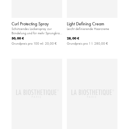
Curl Protecting Spray
Light Defining Cream
Schützendes Lockenspray zur
Leicht definierende Haarcreme
Bündelung und für mehr Sprungkraft
mit UV-Filter und Hitzeschutz
30,00 €
28,00 €
Grundpreis pro 100 ml:
20,00 €
Grundpreis pro 1 l:
280,00 €