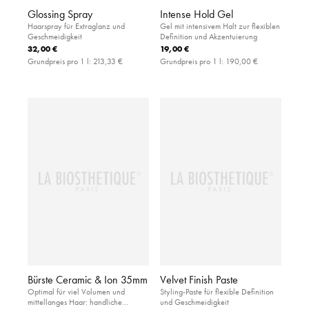
Glossing Spray
Intense Hold Gel
Haarspray für Extraglanz und
Gel mit intensivem Halt zur flexiblen
Geschmeidigkeit
Definition und Akzentuierung
32,00 €
19,00 €
Grundpreis pro 1 l:
213,33 €
Grundpreis pro 1 l:
190,00 €
Bürste Ceramic & Ion 35mm
Velvet Finish Paste
Optimal für viel Volumen und
Styling-Paste für flexible Definition
mittellanges Haar: handliche
und Geschmeidigkeit